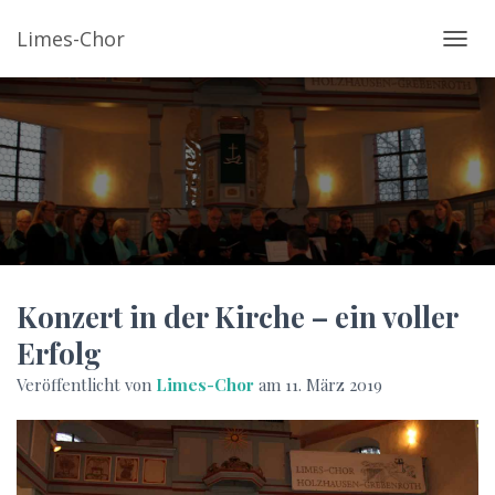
Limes-Chor
N
A
V
I
G
A
T
I
O
N
U
Konzert in der Kirche – ein voller
M
Erfolg
S
C
Veröffentlicht von
Limes-Chor
am
11. März 2019
H
A
L
T
E