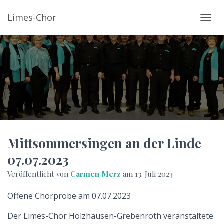
Limes-Chor
N
A
V
I
G
A
T
I
O
N
U
Mittsommersingen an der Linde
M
07.07.2023
S
C
Veröffentlicht von
Carmen Merz
am
13. Juli 2023
H
A
Offene Chorprobe am 07.07.2023
L
T
Der Limes-Chor Holzhausen-Grebenroth veranstaltete
E