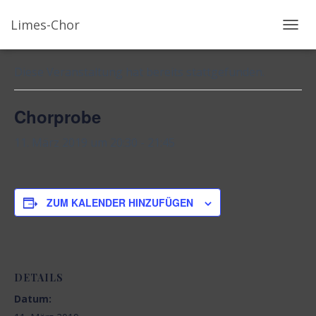
Limes-Chor
« Alle Veranstaltungen
N
A
V
Diese Veranstaltung hat bereits stattgefunden.
I
G
Chorprobe
A
T
11. März 2019 um 20:30
-
21:45
I
O
N
U
ZUM KALENDER HINZUFÜGEN
M
S
C
H
A
DETAILS
L
Datum:
T
E