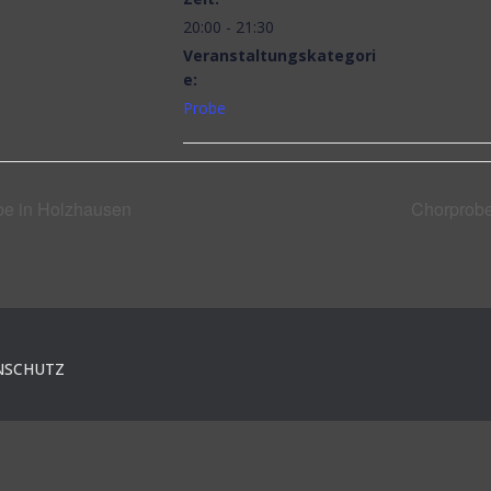
20:00 - 21:30
Veranstaltungskategori
e:
Probe
e in Holzhausen
Chorprobe
NSCHUTZ