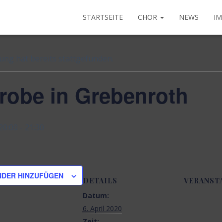
STARTSEITE
CHOR
NEWS
I
tungen
ung hat bereits stattgefunden.
robe in Grebenroth
20:00
-
21:30
NDER HINZUFÜGEN
DETAILS
VERANST
Datum:
6. April 2020
Zeit: