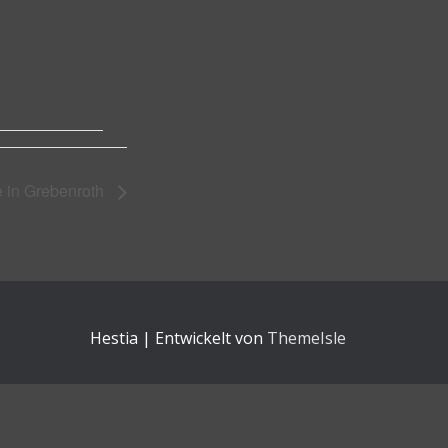
 in Grebenroth
Hestia | Entwickelt von
ThemeIsle