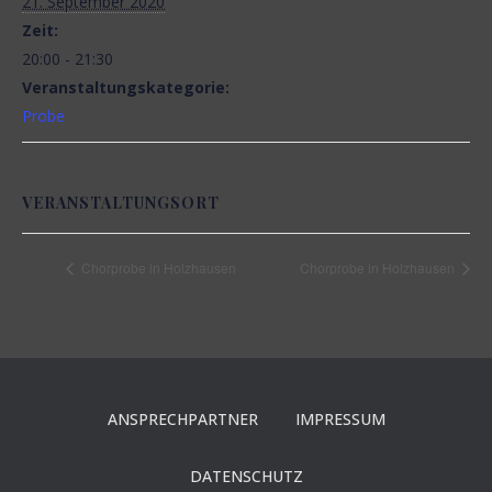
21. September 2020
N
Zeit:
20:00 - 21:30
Veranstaltungskategorie:
Probe
VERANSTALTUNGSORT
Chorprobe in Holzhausen
Chorprobe in Holzhausen
ANSPRECHPARTNER
IMPRESSUM
DATENSCHUTZ