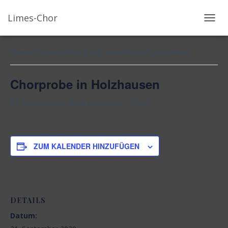
Limes-Chor
« Alle Veranstaltungen
N
A
V
Diese Veranstaltung hat bereits stattgefunden.
I
G
Chorprobe in Holzhausen
A
T
21. September 2020 um 20:00
-
21:30
I
O
N
U
ZUM KALENDER HINZUFÜGEN
M
S
C
H
A
DETAILS
L
Datum:
T
E