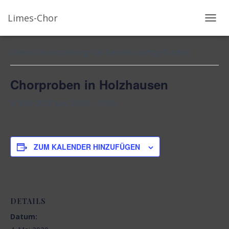
Limes-Chor
« Alle Veranstaltungen
N
A
V
Diese Veranstaltung hat bereits stattgefunden.
I
G
Chorproben in Holzhausen
A
T
4. Mai 2020 um 20:00
-
21:30
I
O
N
U
ZUM KALENDER HINZUFÜGEN
M
S
C
H
A
DETAILS
L
Datum:
T
E