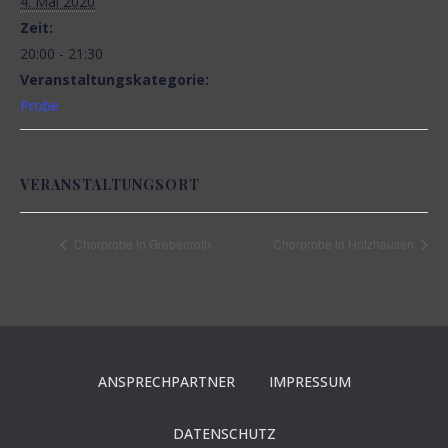
4. Mai 2020
N
Zeit:
20:00 - 21:30
Veranstaltungskategorie:
Probe
VERANSTALTUNGSORT
Chorprobe in Grebenroth
Chorprobe in Holzhausen
ANSPRECHPARTNER
IMPRESSUM
DATENSCHUTZ