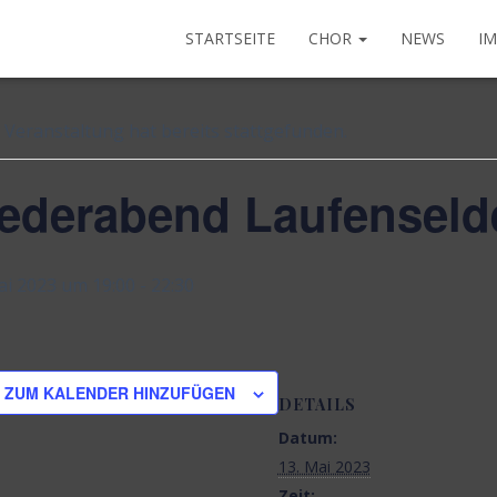
STARTSEITE
CHOR
NEWS
I
e Veranstaltungen
 Veranstaltung hat bereits stattgefunden.
iederabend Laufenseld
ai 2023 um 19:00
-
22:30
ZUM KALENDER HINZUFÜGEN
DETAILS
Datum:
13. Mai 2023
Zeit: