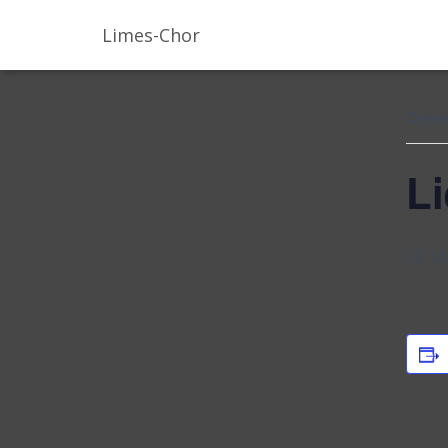
Limes-Chor
« All
Diese
L
13. M