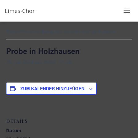
Limes-Chor
« Alle Veranstaltungen
N
A
V
Diese Veranstaltung hat bereits stattgefunden.
I
G
Probe in Holzhausen
A
T
29. Juli 2024 um 20:00
-
21:30
I
O
N
U
ZUM KALENDER HINZUFÜGEN
M
S
C
H
A
DETAILS
L
Datum:
T
E