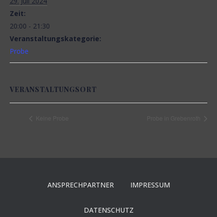
29. Juli 2024
N
Zeit:
20:00 - 21:30
Veranstaltungskategorie:
Probe
VERANSTALTUNGSORT
Keine Probe
Probe in Grebenroth
ANSPRECHPARTNER
IMPRESSUM
DATENSCHUTZ