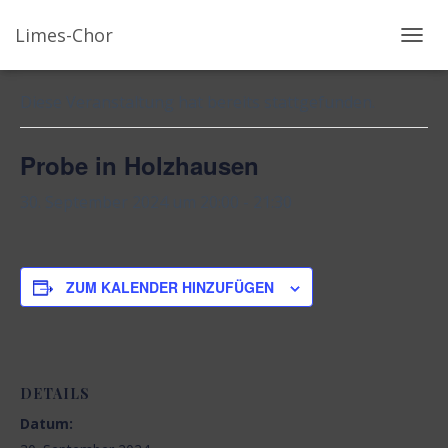
Limes-Chor
« Alle Veranstaltungen
N
A
V
Diese Veranstaltung hat bereits stattgefunden.
I
G
Probe in Holzhausen
A
T
30. September 2024 um 20:00
-
21:30
I
O
N
U
ZUM KALENDER HINZUFÜGEN
M
S
C
H
A
DETAILS
L
Datum:
T
E