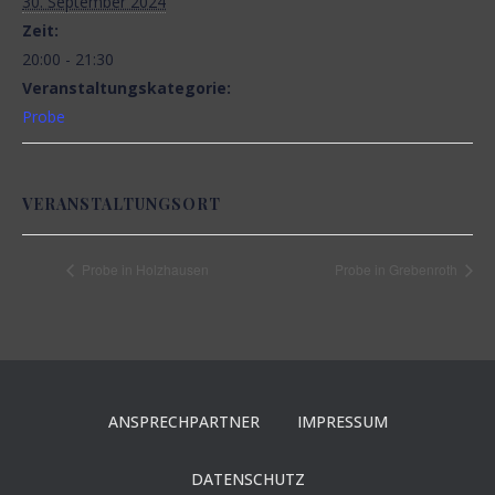
30. September 2024
N
Zeit:
20:00 - 21:30
Veranstaltungskategorie:
Probe
VERANSTALTUNGSORT
Probe in Holzhausen
Probe in Grebenroth
ANSPRECHPARTNER
IMPRESSUM
DATENSCHUTZ