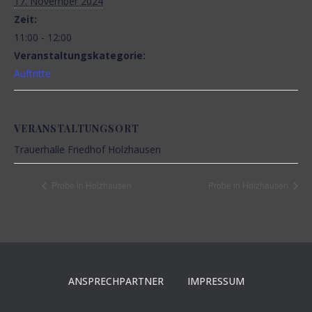
17. November 2024
N
Zeit:
11:00 - 12:00
Veranstaltungskategorie:
Auftritte
VERANSTALTUNGSORT
Trauerhalle Friedhof Holzhausen
Probe in Holzhausen
Probe in Holzhausen
ANSPRECHPARTNER
IMPRESSUM