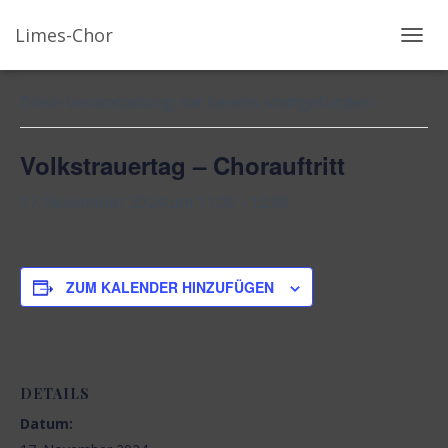
Limes-Chor
« Alle Veranstaltungen
N
A
V
Diese Veranstaltung hat bereits stattgefunden.
I
G
Volkstrauertag – Chorauftritt
A
T
17. November 2024 um 11:00
-
12:00
I
O
N
U
ZUM KALENDER HINZUFÜGEN
M
S
C
H
A
DETAILS
L
Datum:
T
E