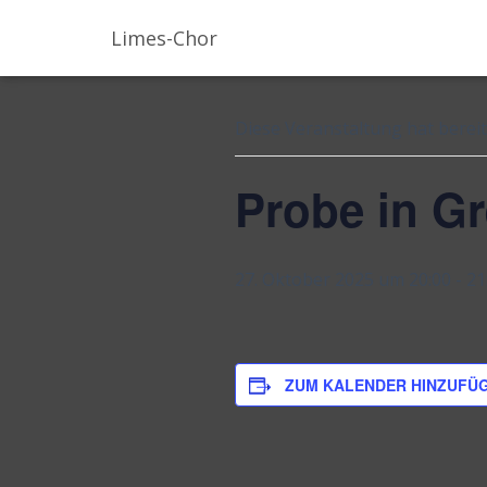
Limes-Chor
« Alle Veranstaltungen
Diese Veranstaltung hat bereit
Probe in G
27. Oktober 2025 um 20:00
-
21
ZUM KALENDER HINZUFÜ