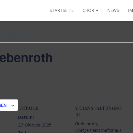
STARTSEITE
CHOR
NEWS
I
s stattgefunden.
rebenroth
:30
GEN
DETAILS
VERANSTALTUNGSO
RT
Datum:
Grebenroth,
27. Oktober 2025
Dorfgemeinschaftshaus
Zeit: